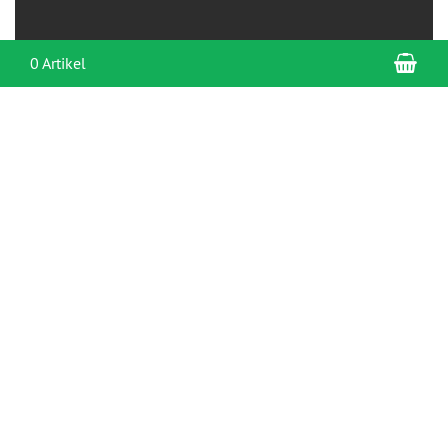
War
0 Artikel