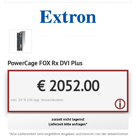
PowerCage FOX Rx DVI Plus
€ 2052.00
inkl. 20 % USt zzgl. Versandkosten
zurzeit nicht lagernd:
Lieferzeit bitte anfragen*
*Alle Lieferzeiten sind ungefähre Angaben und können von der tatsächlichen